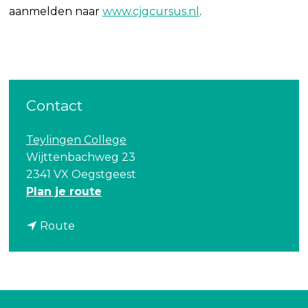
aanmelden naar
www.cjgcursus.nl
.
Contact
Teylingen College
Wijttenbachweg 23
2341 VX Oegstgeest
n
Plan je route
a
n
a
Route
a
r
a
V
r
o
V
o