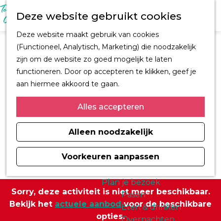
M
Z
Ontdek Oegstgeest
Deze website gebruikt cookies
e
o
Trouwen in
n
G
e
Oegstgeest
Deze website maakt gebruik van cookies
u
a
k
Kastelen en
(Functioneel, Analytisch, Marketing) die noodzakelijk
n
e
buitenplaatsen
zijn om de website zo goed mogelijk te laten
a
n
CORPUS
functioneren. Door op accepteren te klikken, geef je
a
Fiets en wandelroutes
aan hiermee akkoord te gaan.
r
Winkelen
d
Alles accepteren
Kunst & Cultuur
e
Architect H.J. Jesse
h
Alleen noodzakelijk
Sport
o
Informatiemagazine
m
Voorkeuren aanpassen
Oegstgeest 2026
e
p
Plan je bezoek
Sorry, deze activiteit is niet meer beschikbaar.
a
Pasen
Bekijk het
actuele aanbod
voor de beschikbare
g
Eten & drinken
opties.
e
Overnachten