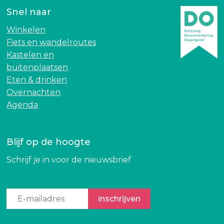
o
r
Snel naar
o
s
r
t
Winkelen
s
e
Fiets en wandelroutes
t
l
Kastelen en
e
l
buitenplaatsen
l
i
Eten & drinken
l
n
Overnachten
i
g
Agenda
n
o
g
v
o
e
Blijf op de hoogte
v
r
Schrijf je in voor de nieuwsbrief
e
d
r
e
d
b
e
r
b
u