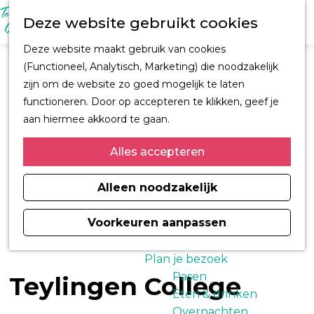
M
Z
Ontdek Oegstgeest
Deze website gebruikt cookies
e
o
Trouwen in
n
G
e
Oegstgeest
Deze website maakt gebruik van cookies
u
a
k
Kastelen en
(Functioneel, Analytisch, Marketing) die noodzakelijk
n
e
buitenplaatsen
zijn om de website zo goed mogelijk te laten
a
n
CORPUS
functioneren. Door op accepteren te klikken, geef je
a
Fiets en wandelroutes
aan hiermee akkoord te gaan.
r
Winkelen
d
Alles accepteren
Kunst & Cultuur
e
Architect H.J. Jesse
h
Alleen noodzakelijk
Sport
o
Informatiemagazine
m
Voorkeuren aanpassen
Oegstgeest 2026
e
p
Plan je bezoek
a
Pasen
Teylingen College
g
Eten & drinken
e
Overnachten