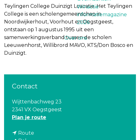
Teylingen College Duinzigt Loacatie. Het Teylingen
Winactie
College is een scholengemeenschap in
informatiemagazine
Noordwijkerhout, Voorhout en Oegstgeest,
2026
ontstaan op 1 augustus 1995 uit een
samenwerkingsverband tussen de scholen
Over ons
Leeuwenhorst, Willibrord MAVO, KTS/Don Bosco en
Duinzigt.
Contact
Wijttenbachweg 23
2341 VX Oegstgeest
n
Plan je route
a
n
a
Route