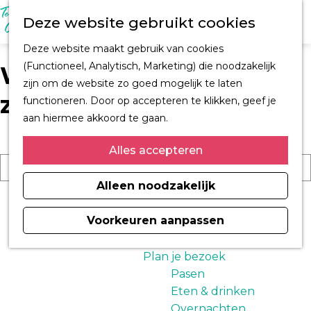
M
Z
Ontdek Oegstgeest
Deze website gebruikt cookies
e
o
Trouwen in
n
G
e
Oegstgeest
Deze website maakt gebruik van cookies
u
a
k
Kastelen en
(Functioneel, Analytisch, Marketing) die noodzakelijk
Waar ben je naar op
n
e
buitenplaatsen
zijn om de website zo goed mogelijk te laten
zoek?
a
n
CORPUS
functioneren. Door op accepteren te klikken, geef je
a
Fiets en wandelroutes
aan hiermee akkoord te gaan.
r
Winkelen
d
Alles accepteren
Kunst & Cultuur
I
e
Architect H.J. Jesse
k
h
Alleen noodzakelijk
Sport
b
Z
o
Informatiemagazine
e
o
m
Voorkeuren aanpassen
Oegstgeest 2026
n
e
e
o
k
p
Plan je bezoek
p
e
a
Pasen
z
n
g
Eten & drinken
o
e
Overnachten