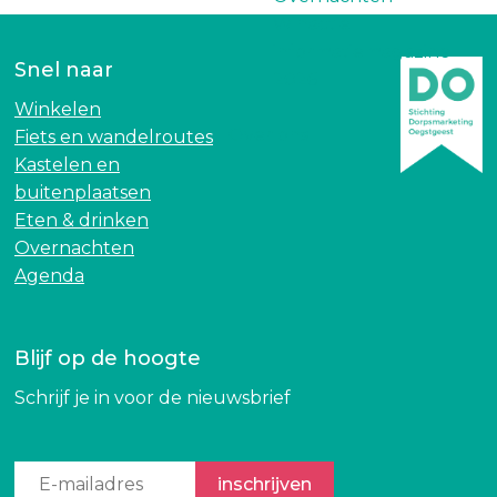
e
Winactie
k
informatiemagazine
n
Snel naar
2026
a
Winkelen
a
Over ons
Fiets en wandelroutes
r
Kastelen en
.
buitenplaatsen
.
Eten & drinken
.
Overnachten
Agenda
Blijf op de hoogte
Schrijf je in voor de nieuwsbrief