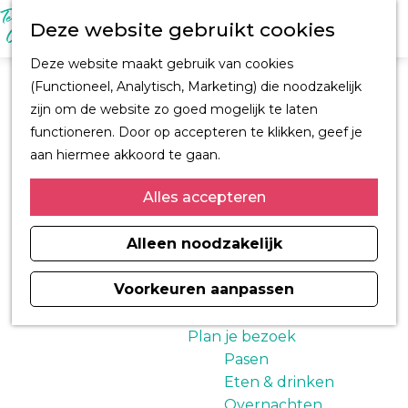
M
Z
Ontdek Oegstgeest
Deze website gebruikt cookies
e
o
Trouwen in
n
G
e
Oegstgeest
Deze website maakt gebruik van cookies
u
a
k
Kastelen en
(Functioneel, Analytisch, Marketing) die noodzakelijk
Vrouwen in verzet
n
e
buitenplaatsen
zijn om de website zo goed mogelijk te laten
a
n
CORPUS
functioneren. Door op accepteren te klikken, geef je
a
Fiets en wandelroutes
aan hiermee akkoord te gaan.
r
Winkelen
d
Alles accepteren
Kunst & Cultuur
e
Architect H.J. Jesse
h
Alleen noodzakelijk
Sport
o
Informatiemagazine
m
Voorkeuren aanpassen
Oegstgeest 2026
e
p
Plan je bezoek
a
Pasen
g
Eten & drinken
e
Overnachten