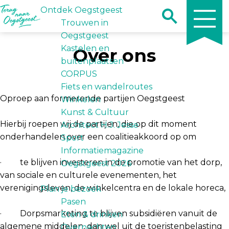
Z
Ontdek Oegstgeest
e
o
Trouwen in
n
G
e
Oegstgeest
u
a
k
Kastelen en
Over ons
n
e
buitenplaatsen
a
n
CORPUS
a
Fiets en wandelroutes
r
Oproep aan formerende partijen Oegstgeest
Winkelen
d
Kunst & Cultuur
e
Hierbij roepen wij de partijen, die op dit moment
Architect H.J. Jesse
h
onderhandelen over een coalitieakkoord op om
Sport
o
Informatiemagazine
m
· te blijven investeren in de promotie van het dorp,
Oegstgeest 2026
e
van sociale en culturele evenementen, het
p
verenigingsleven, de winkelcentra en de lokale horeca,
Plan je bezoek
a
Pasen
g
· Dorpsmarketing te blijven subsidiëren vanuit de
Eten & drinken
e
algemene middelen, dan wel uit de toeristenbelasting
Overnachten