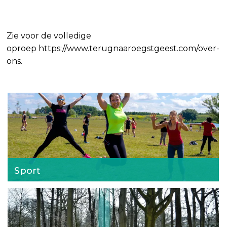
Zie voor de volledige
oproep https://www.terugnaaroegstgeest.com/over-
ons.
S
p
o
r
t
Sport
K
u
n