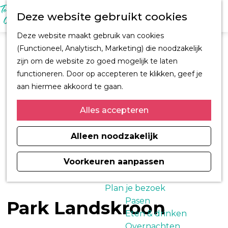
M
Z
Ontdek Oegstgeest
Deze website gebruikt cookies
e
o
Trouwen in
n
G
e
Oegstgeest
Deze website maakt gebruik van cookies
u
a
k
Kastelen en
(Functioneel, Analytisch, Marketing) die noodzakelijk
n
e
buitenplaatsen
zijn om de website zo goed mogelijk te laten
a
n
CORPUS
functioneren. Door op accepteren te klikken, geef je
a
Fiets en wandelroutes
aan hiermee akkoord te gaan.
r
Winkelen
d
Alles accepteren
Kunst & Cultuur
e
Architect H.J. Jesse
h
Alleen noodzakelijk
Sport
o
Informatiemagazine
m
Voorkeuren aanpassen
Oegstgeest 2026
e
p
Plan je bezoek
a
Pasen
Park Landskroon
g
Eten & drinken
e
Overnachten