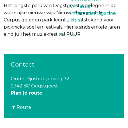
Het jongste park van Oegstgeest is gelegen in de
Winactie
waterrijke nieuwe wijk Nieuw Rhijngeest. Het bij
informatiemagazine
Corpus gelegen park leent zich uitstekend voor
2026
picknicks, spel en festivals. Hier is sinds enkele jaren
eind juli het muziekfestival PUUR.
Over ons
Contact
Oude Rijnsburgerweg 32
2342 BC Oegstgeest
n
Plan je route
a
n
a
Route
a
r
a
P