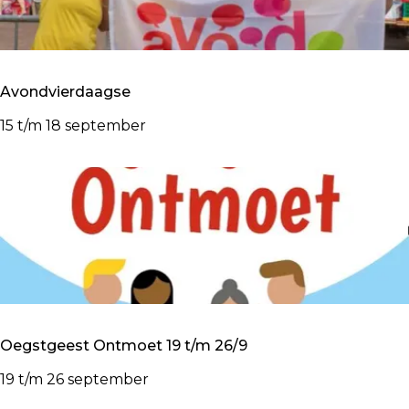
e
3
e
m
/
r
a
9
e
a
n
Avondvierdaagse
n
i
d
n
A
15 t/m 18 september
D
v
e
o
K
n
r
d
a
v
t
i
o
e
n
r
g
d
Oegstgeest Ontmoet 19 t/m 26/9
a
a
O
19 t/m 26 september
g
e