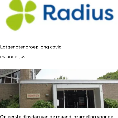
e
O
m
p
y
e
n
Lotgenotengroep long covid
L
maandelijks
o
t
g
e
n
o
t
e
n
Op eerste dinsdag van de maand inzameling voor de