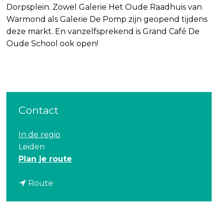
Dorpsplein. Zowel Galerie Het Oude Raadhuis van
Warmond als Galerie De Pomp zijn geopend tijdens
deze markt. En vanzelfsprekend is Grand Café De
Oude School ook open!
Contact
In de regio
Leiden
n
Plan je route
a
n
a
Route
a
r
a
C