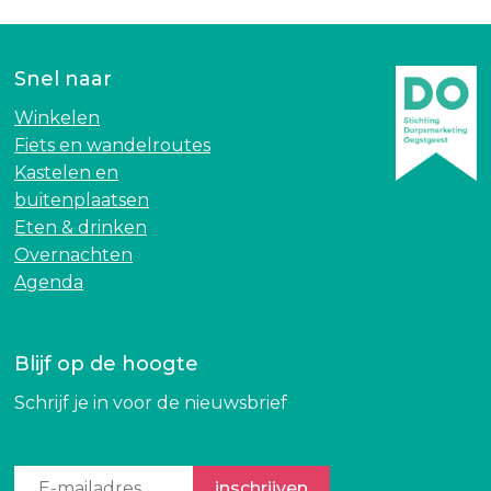
r
u
C
r
u
i
Snel naar
r
o
i
s
Winkelen
o
a
Fiets en wandelroutes
s
m
Kastelen en
a
a
buitenplaatsen
m
r
Eten & drinken
a
k
Overnachten
r
t
Agenda
k
i
t
n
i
W
Blijf op de hoogte
n
a
Schrijf je in voor de nieuwsbrief
W
r
a
m
r
o