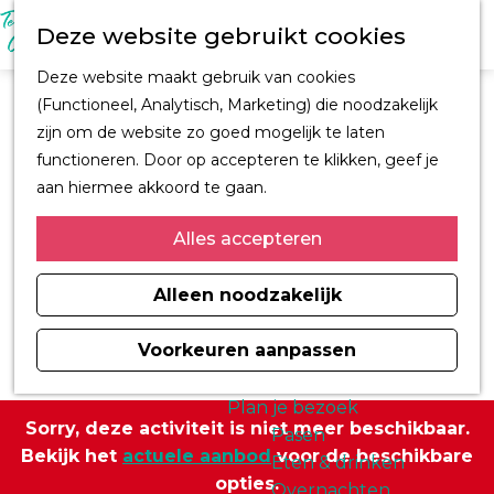
M
Z
Ontdek Oegstgeest
Deze website gebruikt cookies
e
o
Trouwen in
n
G
e
Oegstgeest
Deze website maakt gebruik van cookies
u
a
k
Kastelen en
(Functioneel, Analytisch, Marketing) die noodzakelijk
n
e
buitenplaatsen
zijn om de website zo goed mogelijk te laten
a
n
CORPUS
functioneren. Door op accepteren te klikken, geef je
a
Fiets en wandelroutes
aan hiermee akkoord te gaan.
r
Winkelen
d
Alles accepteren
Kunst & Cultuur
e
Architect H.J. Jesse
h
Alleen noodzakelijk
Sport
o
Informatiemagazine
m
Voorkeuren aanpassen
Oegstgeest 2026
e
p
Plan je bezoek
Sorry, deze activiteit is niet meer beschikbaar.
a
Pasen
Bekijk het
actuele aanbod
voor de beschikbare
g
Eten & drinken
opties.
e
Overnachten