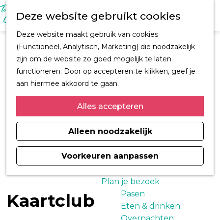
M
Z
Ontdek Oegstgeest
Deze website gebruikt cookies
e
o
Trouwen in
n
G
e
Oegstgeest
Deze website maakt gebruik van cookies
u
a
k
Kastelen en
(Functioneel, Analytisch, Marketing) die noodzakelijk
n
e
buitenplaatsen
zijn om de website zo goed mogelijk te laten
a
n
CORPUS
functioneren. Door op accepteren te klikken, geef je
a
Fiets en wandelroutes
aan hiermee akkoord te gaan.
r
Winkelen
d
Alles accepteren
Kunst & Cultuur
e
Architect H.J. Jesse
h
Alleen noodzakelijk
Sport
o
Informatiemagazine
m
Voorkeuren aanpassen
Oegstgeest 2026
e
p
Plan je bezoek
a
Pasen
Kaartclub
g
Eten & drinken
e
Overnachten