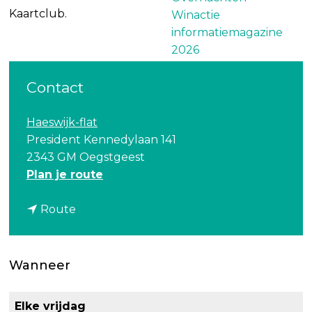
Kaartclub.
Winactie
informatiemagazine
2026
Over ons
Contact
Haeswijk-flat
President Kennedylaan 141
2343 GM Oegstgeest
n
Plan je route
a
n
a
Route
a
r
a
K
r
a
Wanneer
K
a
a
r
Elke vrijdag