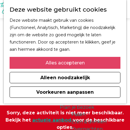
M
Z
Ontdek Oegstgeest
Deze website gebruikt cookies
e
o
Trouwen in
n
G
e
Oegstgeest
Deze website maakt gebruik van cookies
u
a
k
Kastelen en
(Functioneel, Analytisch, Marketing) die noodzakelijk
n
e
buitenplaatsen
zijn om de website zo goed mogelijk te laten
a
n
CORPUS
functioneren. Door op accepteren te klikken, geef je
a
Fiets en wandelroutes
aan hiermee akkoord te gaan.
r
Winkelen
d
Alles accepteren
Kunst & Cultuur
e
Architect H.J. Jesse
h
Alleen noodzakelijk
Sport
o
Informatiemagazine
m
Voorkeuren aanpassen
Oegstgeest 2026
e
p
Plan je bezoek
Sorry, deze activiteit is niet meer beschikbaar.
a
Pasen
Bekijk het
actuele aanbod
voor de beschikbare
g
Eten & drinken
opties.
e
Overnachten