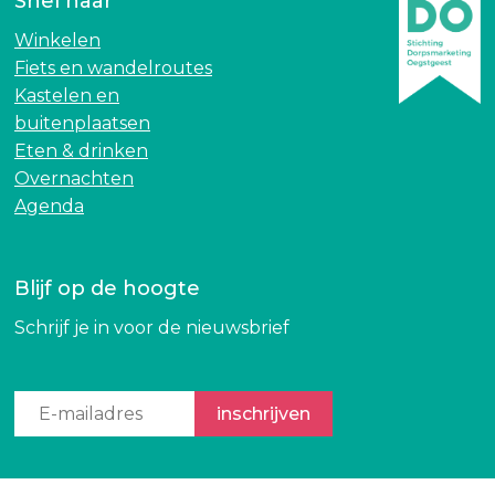
Snel naar
e
d
n
a
Winkelen
d
g
Fiets en wandelroutes
a
S
Kastelen en
g
c
buitenplaatsen
S
o
Eten & drinken
c
u
Overnachten
o
t
Agenda
u
i
t
n
i
g
Blijf op de hoogte
n
S
Schrijf je in voor de nieuwsbrief
g
a
S
g
a
a
g
r
a
a
r
S