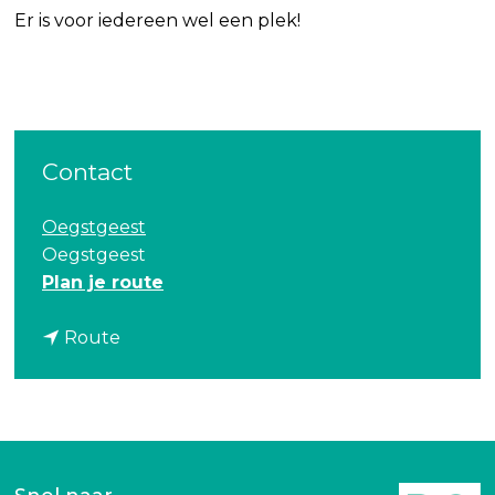
Er is voor iedereen wel een plek!
Contact
Oegstgeest
Oegstgeest
n
Plan je route
a
n
a
Route
a
r
a
O
r
p
O
e
p
n