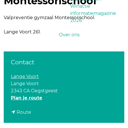
Montessorischool
Winactie
informatiemagazine
Valpreventie gymzaal Montessorischool.
2026
Lange Voort 261.
Over ons
Contact
Lange Voort
Lange Voort
2343 CA Oegstgeest
n
Plan je route
a
n
a
Route
a
r
a
V