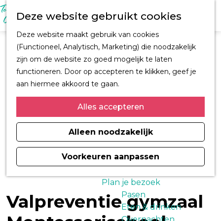
M
Z
Ontdek Oegstgeest
Deze website gebruikt cookies
e
o
Trouwen in
n
G
e
Oegstgeest
Deze website maakt gebruik van cookies
u
a
k
Kastelen en
(Functioneel, Analytisch, Marketing) die noodzakelijk
n
e
buitenplaatsen
zijn om de website zo goed mogelijk te laten
a
n
CORPUS
functioneren. Door op accepteren te klikken, geef je
a
Fiets en wandelroutes
aan hiermee akkoord te gaan.
r
Winkelen
d
Alles accepteren
Kunst & Cultuur
e
Architect H.J. Jesse
h
Alleen noodzakelijk
Sport
o
Informatiemagazine
m
Voorkeuren aanpassen
Oegstgeest 2026
e
p
Plan je bezoek
a
Pasen
Valpreventie gymzaal
g
Eten & drinken
e
Overnachten