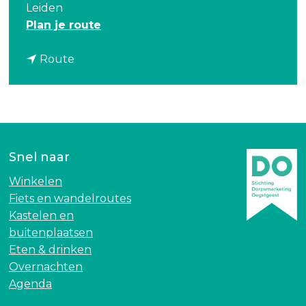
Leiden
n
Plan je route
a
n
a
Route
a
r
a
E
r
x
E
p
x
o
Snel naar
p
s
o
i
Winkelen
s
t
Fiets en wandelroutes
i
i
Kastelen en
t
e
buitenplaatsen
i
O
Eten & drinken
e
u
Overnachten
O
d
Agenda
u
e