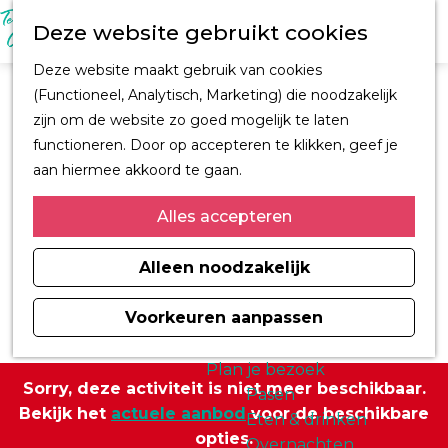
M
Z
Ontdek Oegstgeest
Deze website gebruikt cookies
e
o
Trouwen in
n
G
e
Oegstgeest
Deze website maakt gebruik van cookies
u
a
k
Kastelen en
(Functioneel, Analytisch, Marketing) die noodzakelijk
n
e
buitenplaatsen
zijn om de website zo goed mogelijk te laten
a
n
CORPUS
functioneren. Door op accepteren te klikken, geef je
a
Fiets en wandelroutes
aan hiermee akkoord te gaan.
r
Winkelen
d
Alles accepteren
Kunst & Cultuur
e
Architect H.J. Jesse
h
Alleen noodzakelijk
Sport
o
Informatiemagazine
m
Voorkeuren aanpassen
Oegstgeest 2026
e
p
Plan je bezoek
Sorry, deze activiteit is niet meer beschikbaar.
a
Pasen
Bekijk het
actuele aanbod
voor de beschikbare
g
Eten & drinken
opties.
e
Overnachten