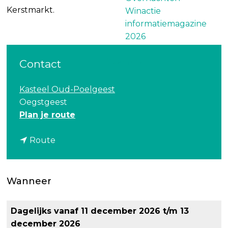
Kerstmarkt.
Winactie
informatiemagazine
2026
Over ons
Contact
Kasteel Oud-Poelgeest
Oegstgeest
n
Plan je route
a
n
a
Route
a
r
a
K
r
e
Wanneer
K
r
e
s
Dagelijks vanaf 11 december 2026 t/m 13
r
t
december 2026