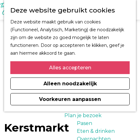
M
Z
Ontdek Oegstgeest
Deze website gebruikt cookies
e
o
Trouwen in
n
G
e
Oegstgeest
Deze website maakt gebruik van cookies
u
a
k
Kastelen en
(Functioneel, Analytisch, Marketing) die noodzakelijk
n
e
buitenplaatsen
zijn om de website zo goed mogelijk te laten
a
n
CORPUS
functioneren. Door op accepteren te klikken, geef je
a
Fiets en wandelroutes
aan hiermee akkoord te gaan.
r
Winkelen
d
Alles accepteren
Kunst & Cultuur
e
Architect H.J. Jesse
h
Alleen noodzakelijk
Sport
o
Informatiemagazine
m
Voorkeuren aanpassen
Oegstgeest 2026
e
p
Plan je bezoek
a
Pasen
Kerstmarkt
g
Eten & drinken
e
Overnachten