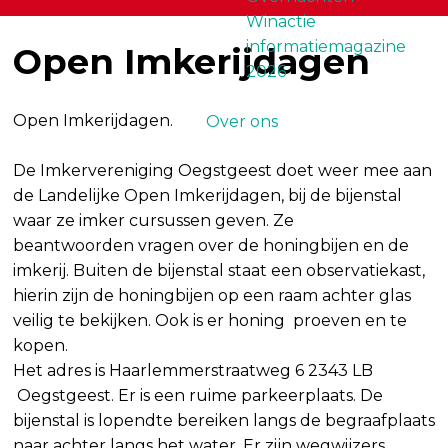
Winactie
informatiemagazine
Open Imkerijdagen
2026
Open Imkerijdagen.
Over ons
De Imkervereniging Oegstgeest doet weer mee aan
de Landelijke Open Imkerijdagen, bij de bijenstal
waar ze imker cursussen geven. Ze
beantwoorden vragen over de honingbijen en de
imkerij. Buiten de bijenstal staat een observatiekast,
hierin zijn de honingbijen op een raam achter glas
veilig te bekijken. Ook is er honing proeven en te
kopen.
Het adres is Haarlemmerstraatweg 6 2343 LB
Oegstgeest. Er is een ruime parkeerplaats. De
bijenstal is lopendte bereiken langs de begraafplaats
naar achter langs het water. Er zijn wegwijzers.