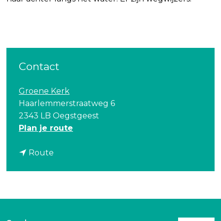
Contact
Groene Kerk
Haarlemmerstraatweg 6
2343 LB Oegstgeest
n
Plan je route
a
n
a
Route
a
r
a
O
r
p
O
e
p
n