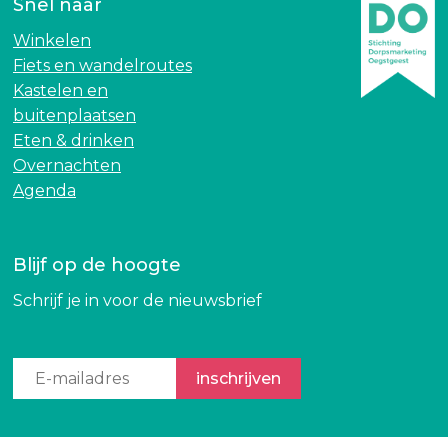
Snel naar
e
I
n
m
Winkelen
I
k
Fiets en wandelroutes
m
e
Kastelen en
k
r
buitenplaatsen
e
i
Eten & drinken
r
j
Overnachten
i
d
Agenda
j
a
d
g
a
e
Blijf op de hoogte
g
n
Schrijf je in voor de nieuwsbrief
e
n