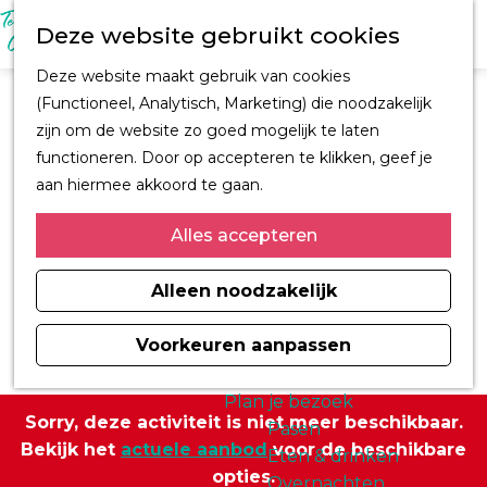
M
Z
Ontdek Oegstgeest
Deze website gebruikt cookies
e
o
Trouwen in
n
G
e
Oegstgeest
Deze website maakt gebruik van cookies
u
a
k
Kastelen en
(Functioneel, Analytisch, Marketing) die noodzakelijk
n
e
buitenplaatsen
zijn om de website zo goed mogelijk te laten
a
n
CORPUS
functioneren. Door op accepteren te klikken, geef je
a
Fiets en wandelroutes
aan hiermee akkoord te gaan.
r
Winkelen
d
Alles accepteren
Kunst & Cultuur
e
Architect H.J. Jesse
h
Alleen noodzakelijk
Sport
o
Informatiemagazine
m
Voorkeuren aanpassen
Oegstgeest 2026
e
p
Plan je bezoek
Sorry, deze activiteit is niet meer beschikbaar.
a
Pasen
Bekijk het
actuele aanbod
voor de beschikbare
g
Eten & drinken
opties.
e
Overnachten