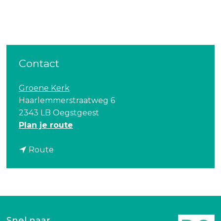
Contact
Groene Kerk
Haarlemmerstraatweg 6
2343 LB Oegstgeest
n
Plan je route
a
n
a
Route
a
r
a
V
r
e
V
e
e
r
Snel naar