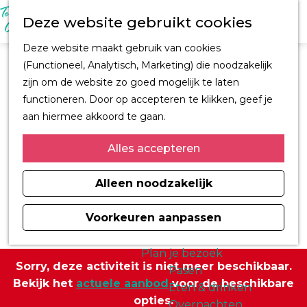
M
Z
Ontdek Oegstgeest
Deze website gebruikt cookies
e
o
Trouwen in
n
G
e
Oegstgeest
Deze website maakt gebruik van cookies
u
a
k
Kastelen en
(Functioneel, Analytisch, Marketing) die noodzakelijk
n
e
buitenplaatsen
zijn om de website zo goed mogelijk te laten
a
n
CORPUS
functioneren. Door op accepteren te klikken, geef je
a
Fiets en wandelroutes
aan hiermee akkoord te gaan.
r
Winkelen
d
Alles accepteren
Kunst & Cultuur
e
Architect H.J. Jesse
h
Alleen noodzakelijk
Sport
o
Informatiemagazine
m
Voorkeuren aanpassen
Oegstgeest 2026
e
p
Plan je bezoek
Sorry, deze activiteit is niet meer beschikbaar.
a
Pasen
Bekijk het
actuele aanbod
voor de beschikbare
g
Eten & drinken
opties.
e
Overnachten