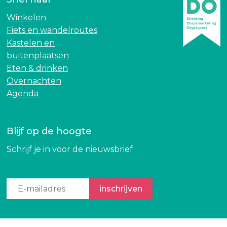
e
k
r
r
Winkelen
k
a
Fiets en wandelroutes
r
c
Kastelen en
a
h
buitenplaatsen
c
t
Eten & drinken
h
i
Overnachten
t
n
Agenda
i
w
n
o
w
o
Blijf op de hoogte
o
r
Schrijf je in voor de nieuwsbrief
o
d
r
e
d
n
e
m
n
u
m
z