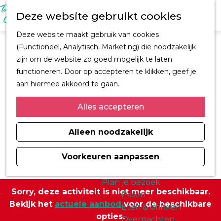
M
Z
Ontdek Oegstgeest
Deze website gebruikt cookies
e
o
Trouwen in
n
G
e
Oegstgeest
Deze website maakt gebruik van cookies
u
a
k
Kastelen en
(Functioneel, Analytisch, Marketing) die noodzakelijk
n
e
buitenplaatsen
zijn om de website zo goed mogelijk te laten
a
n
CORPUS
functioneren. Door op accepteren te klikken, geef je
a
Fiets en wandelroutes
aan hiermee akkoord te gaan.
r
Winkelen
d
Alles accepteren
Kunst & Cultuur
e
Architect H.J. Jesse
h
Alleen noodzakelijk
Sport
o
Informatiemagazine
m
Voorkeuren aanpassen
Oegstgeest 2026
e
p
Plan je bezoek
Sorry, deze activiteit is niet meer beschikbaar.
a
Pasen
Bekijk het
actuele aanbod
voor de beschikbare
g
Eten & drinken
opties.
e
Overnachten