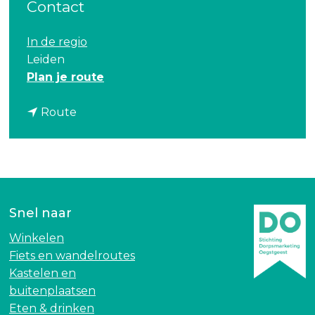
Contact
In de regio
Leiden
n
Plan je route
a
n
a
Route
a
r
a
G
r
o
G
m
o
e
Snel naar
m
z
e
e
Winkelen
z
n
Fiets en wandelroutes
e
S
Kastelen en
n
t
buitenplaatsen
S
o
Eten & drinken