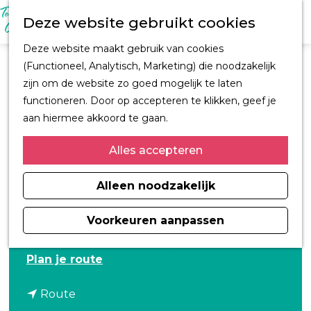
M
Z
Ontdek Oegstgeest
Deze website gebruikt cookies
e
o
Trouwen in
n
G
e
Oegstgeest
Deze website maakt gebruik van cookies
u
a
k
Kastelen en
(Functioneel, Analytisch, Marketing) die noodzakelijk
Willibrords Erf
n
e
buitenplaatsen
zijn om de website zo goed mogelijk te laten
a
n
CORPUS
functioneren. Door op accepteren te klikken, geef je
a
Gelegen aan de Haarlemmerstrsaastweg.
Fiets en wandelroutes
aan hiermee akkoord te gaan.
r
Winkelen
d
Alles accepteren
Kunst & Cultuur
e
Architect H.J. Jesse
h
Alleen noodzakelijk
Sport
Contact
o
Informatiemagazine
m
Voorkeuren aanpassen
Oegstgeest 2026
Haarlemmerstraatweg 6
e
2343 LB Oegstgeest
p
Plan je bezoek
n
Plan je route
a
Pasen
a
g
Eten & drinken
n
a
Route
e
Overnachten
a
r