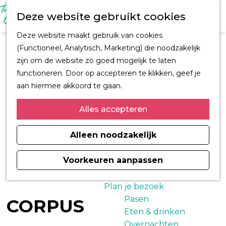
M
Z
Ontdek Oegstgeest
Deze website gebruikt cookies
e
o
Trouwen in
n
G
e
Oegstgeest
Deze website maakt gebruik van cookies
u
a
k
Kastelen en
(Functioneel, Analytisch, Marketing) die noodzakelijk
n
e
buitenplaatsen
zijn om de website zo goed mogelijk te laten
a
n
CORPUS
functioneren. Door op accepteren te klikken, geef je
a
Fiets en wandelroutes
aan hiermee akkoord te gaan.
r
Winkelen
d
Alles accepteren
Kunst & Cultuur
e
Architect H.J. Jesse
h
Alleen noodzakelijk
Sport
o
Informatiemagazine
m
Voorkeuren aanpassen
Oegstgeest 2026
e
p
Plan je bezoek
a
Pasen
CORPUS
g
Eten & drinken
e
Overnachten