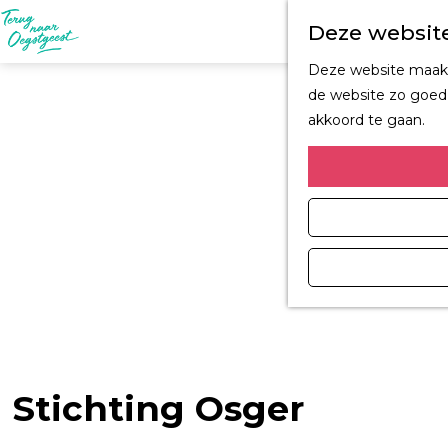
Deze website
G
Deze website maakt 
a
de website zo goed 
n
akkoord te gaan.
a
a
r
d
e
h
o
m
e
p
a
Stichting Osger
g
e