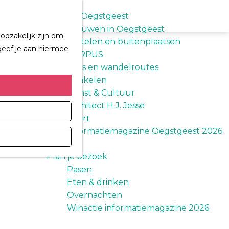
M
Z
e
Ontdek Oegstgeest
o
n
Trouwen in Oegstgeest
e
odzakelijk zijn om
u
Kastelen en buitenplaatsen
k
geef je aan hiermee
CORPUS
e
Fiets en wandelroutes
n
Winkelen
Kunst & Cultuur
Architect H.J. Jesse
Sport
Informatiemagazine Oegstgeest 2026
Plan je bezoek
Pasen
Eten & drinken
Overnachten
Winactie informatiemagazine 2026