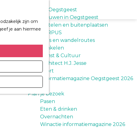
M
Z
e
Ontdek Oegstgeest
o
n
Trouwen in Oegstgeest
e
odzakelijk zijn om
u
Kastelen en buitenplaatsen
k
geef je aan hiermee
CORPUS
e
Fiets en wandelroutes
n
Winkelen
Kunst & Cultuur
Architect H.J. Jesse
Sport
Informatiemagazine Oegstgeest 2026
Plan je bezoek
Pasen
Eten & drinken
Overnachten
Winactie informatiemagazine 2026