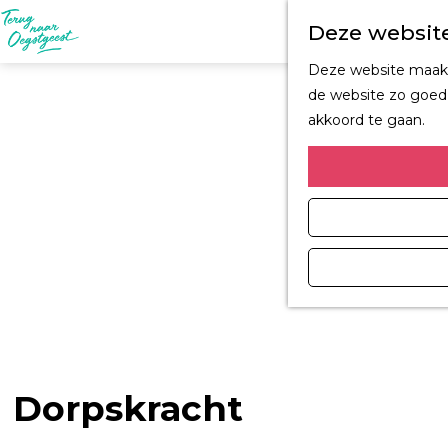
Deze website
G
Deze website maakt 
a
de website zo goed 
n
akkoord te gaan.
a
a
r
d
e
h
o
m
e
p
a
Dorpskracht
g
e