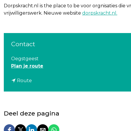
Dorpskracht.nl is the place to be voor orgnisaties die vri
vrijwilligerswerk. Nieuwe website
dorpskracht.nl.
Contact
Oegstgeest
n
Plan je route
a
n
a
Route
a
r
a
D
r
o
D
r
Deel deze pagina
o
p
r
s