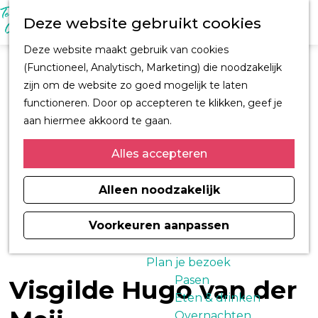
M
Z
Ontdek Oegstgeest
Deze website gebruikt cookies
e
o
Trouwen in
n
G
e
Oegstgeest
Deze website maakt gebruik van cookies
u
a
k
Kastelen en
(Functioneel, Analytisch, Marketing) die noodzakelijk
n
e
buitenplaatsen
zijn om de website zo goed mogelijk te laten
a
n
CORPUS
functioneren. Door op accepteren te klikken, geef je
a
Fiets en wandelroutes
aan hiermee akkoord te gaan.
r
Winkelen
d
Alles accepteren
Kunst & Cultuur
e
Architect H.J. Jesse
h
Alleen noodzakelijk
Sport
o
Informatiemagazine
m
Voorkeuren aanpassen
Oegstgeest 2026
e
p
Plan je bezoek
a
Pasen
Visgilde Hugo van der
g
Eten & drinken
e
Overnachten