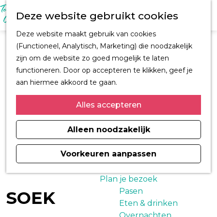
M
Z
Ontdek Oegstgeest
Deze website gebruikt cookies
e
o
Trouwen in
n
G
e
Oegstgeest
Deze website maakt gebruik van cookies
u
a
k
Kastelen en
(Functioneel, Analytisch, Marketing) die noodzakelijk
n
e
buitenplaatsen
zijn om de website zo goed mogelijk te laten
a
n
CORPUS
functioneren. Door op accepteren te klikken, geef je
a
Fiets en wandelroutes
aan hiermee akkoord te gaan.
r
Winkelen
d
Alles accepteren
Kunst & Cultuur
e
Architect H.J. Jesse
h
Alleen noodzakelijk
Sport
o
Informatiemagazine
m
Voorkeuren aanpassen
Oegstgeest 2026
e
p
Plan je bezoek
a
Pasen
SOEK
g
Eten & drinken
e
Overnachten