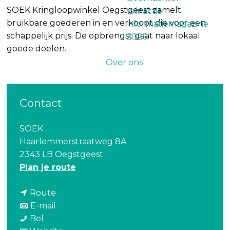
SOEK Kringloopwinkel Oegstgeest zamelt
Winactie
bruikbare goederen in en verkoopt die voor een
informatiemagazine
schappelijk prijs. De opbrengst gaat naar lokaal
2026
goede doelen.
Over ons
Contact
SOEK
Haarlemmerstraatweg 8A
2343 LB Oegstgeest
n
Plan je route
a
n
a
Route
a
n
r
E-mail
S
a
a
S
Bel