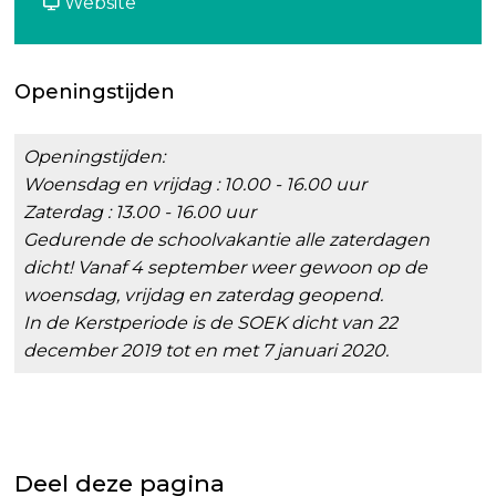
O
r
a
v
O
Website
E
S
r
a
E
K
O
S
n
K
E
O
S
Openingstijden
K
E
O
K
E
Openingstijden:
K
Woensdag en vrijdag : 10.00 - 16.00 uur
Zaterdag : 13.00 - 16.00 uur
Gedurende de schoolvakantie alle zaterdagen
dicht! Vanaf 4 september weer gewoon op de
woensdag, vrijdag en zaterdag geopend.
In de Kerstperiode is de SOEK dicht van 22
december 2019 tot en met 7 januari 2020.
Deel deze pagina