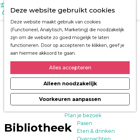
M
Z
Ontdek Oegstgeest
Deze website gebruikt cookies
e
o
Trouwen in
n
G
e
Oegstgeest
Deze website maakt gebruik van cookies
u
a
k
Kastelen en
(Functioneel, Analytisch, Marketing) die noodzakelijk
n
e
buitenplaatsen
zijn om de website zo goed mogelijk te laten
a
n
CORPUS
functioneren. Door op accepteren te klikken, geef je
a
Fiets en wandelroutes
aan hiermee akkoord te gaan.
r
Winkelen
d
Alles accepteren
Kunst & Cultuur
e
Architect H.J. Jesse
h
Alleen noodzakelijk
Sport
o
Informatiemagazine
m
Voorkeuren aanpassen
Oegstgeest 2026
e
p
Plan je bezoek
a
Pasen
Bibliotheek
g
Eten & drinken
e
Overnachten