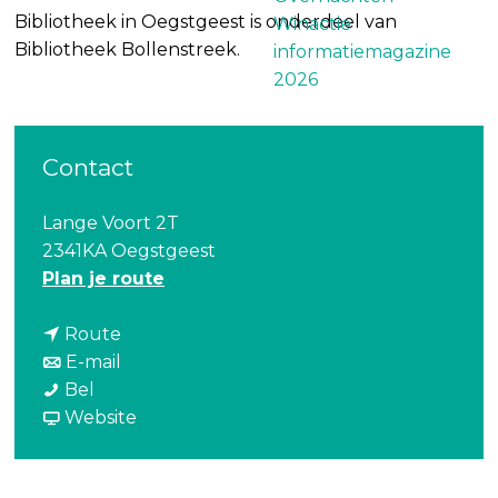
Bibliotheek in Oegstgeest is onderdeel van
Winactie
Bibliotheek Bollenstreek.
informatiemagazine
2026
Over ons
Contact
Lange Voort 2T
2341KA Oegstgeest
n
Plan je route
a
n
a
Route
a
n
r
E-mail
B
a
a
B
Bel
i
r
a
v
i
Website
b
B
r
a
b
l
i
B
n
l