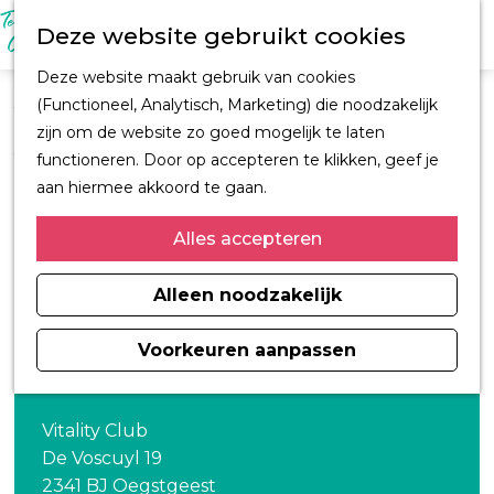
M
Z
Ontdek Oegstgeest
Deze website gebruikt cookies
e
o
Trouwen in
n
G
e
Oegstgeest
Deze website maakt gebruik van cookies
u
a
k
Kastelen en
(Functioneel, Analytisch, Marketing) die noodzakelijk
Vitality Club de
n
e
buitenplaatsen
zijn om de website zo goed mogelijk te laten
Voscuyl
a
n
CORPUS
functioneren. Door op accepteren te klikken, geef je
a
Fiets en wandelroutes
aan hiermee akkoord te gaan.
r
Winkelen
Vitality Club Oegstgeest traint met senioren bij FC
d
Alles accepteren
Kunst & Cultuur
Oegstgeest op Sportpark de Voscuyl.
e
Architect H.J. Jesse
h
Alleen noodzakelijk
Sport
o
Informatiemagazine
m
Voorkeuren aanpassen
Oegstgeest 2026
Contact
e
p
Plan je bezoek
a
Vitality Club
Pasen
g
De Voscuyl 19
Eten & drinken
e
2341 BJ Oegstgeest
Overnachten